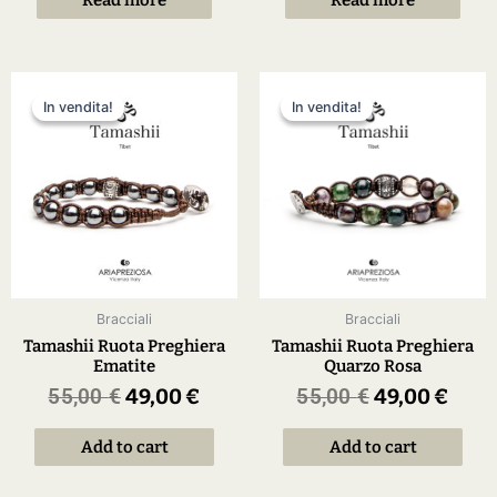
In vendita!
In vendita!
In vendita!
In vendita!
Bracciali
Bracciali
Tamashii Ruota Preghiera
Tamashii Ruota Preghiera
Ematite
Quarzo Rosa
55,00
€
49,00
€
55,00
€
49,00
€
Add to cart
Add to cart