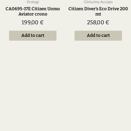
Orologi
Cinturino Acciaio
CA0695-17E Citizen Uomo
Citizen Diver’s Eco Drive 200
Aviator crono
mt
199,00
€
258,00
€
Add to cart
Add to cart