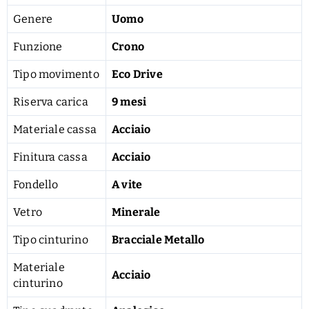
Genere
Uomo
Funzione
Crono
Tipo movimento
Eco Drive
Riserva carica
9 mesi
Materiale cassa
Acciaio
Finitura cassa
Acciaio
Fondello
A vite
Vetro
Minerale
Tipo cinturino
Bracciale Metallo
Materiale
Acciaio
cinturino