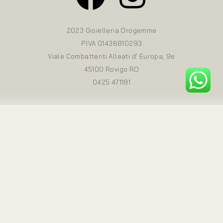
2023 Gioielleria Orogemme
P.IVA 01436810293
Viale Combattenti Alleati d’ Europa, 9e
45100 Rovigo RO
0425 471181
Home
Gioielli
Orologi
Servizi