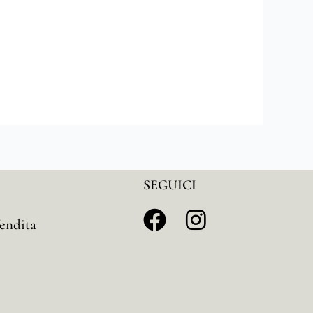
SEGUICI
endita